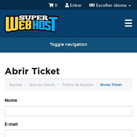
0
Entrar
Escolher idioma
☰
Toggle navigation
Abrir Ticket
Suporte
Área do Cliente
Tickets de Suporte
Enviar Ticket
Nome
E-mail