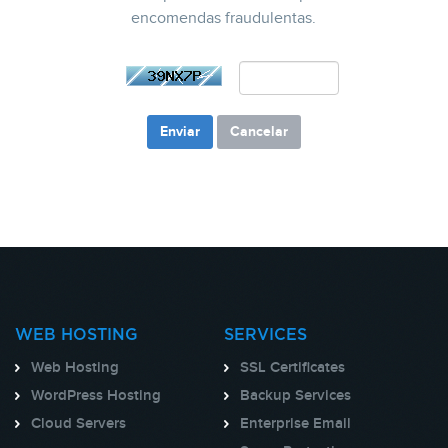
encomendas fraudulentas.
Cancelar
WEB HOSTING
SERVICES
Web Hosting
SSL Certificates
WordPress Hosting
Backup Services
Cloud Servers
Enterprise Email