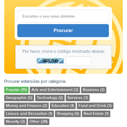
Procurar
Por favor, insira o código mostrado abaixo
Procurar extensões por categoria
Popular (15)
Arts and Entertainment (3)
Business (2)
Geographic (5)
Technology (2)
Services (7)
Money and Finance (2)
Education (1)
Food and Drink (3)
Leisure and Recreation (1)
Shopping (6)
Real Estate (1)
Novelty (3)
Other (28)