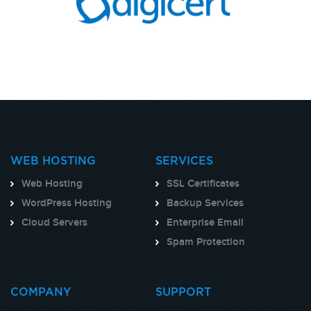
WEB HOSTING
SERVICES
Web Hosting
SSL Certificates
WordPress Hosting
Backup Services
Cloud Servers
Enterprise Email
Spam Protection
COMPANY
SUPPORT