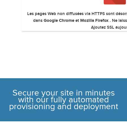
Les pages Web non diffusées via HTTPS sont désor
Google Chrome
Mozilla Firefox
dans
et
. Ne lais
Ajoutez SSL aujour
Secure your site in minutes
with our fully automated
provisioning and deployment