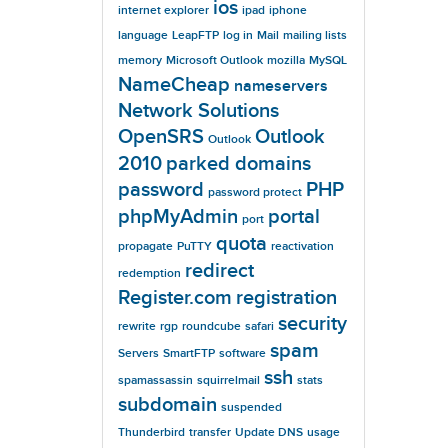
ios
internet explorer
ipad
iphone
language
LeapFTP
log in
Mail
mailing lists
memory
Microsoft Outlook
mozilla
MySQL
NameCheap
nameservers
Network Solutions
OpenSRS
Outlook
Outlook
2010
parked domains
password
PHP
password protect
phpMyAdmin
portal
port
quota
propagate
PuTTY
reactivation
redirect
redemption
Register.com
registration
security
rewrite
rgp
roundcube
safari
spam
Servers
SmartFTP
software
ssh
spamassassin
squirrelmail
stats
subdomain
suspended
Thunderbird
transfer
Update DNS
usage