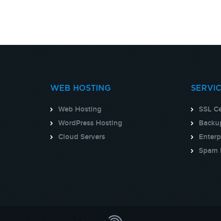
WEB HOSTING
SERVI
Web Hosting
SSL Ce
WordPress Hosting
Backup
Cloud Servers
Enterp
Spam 