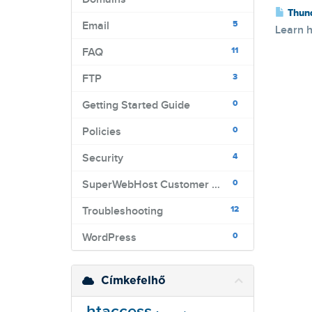
Thund
5
Email
Learn h
11
FAQ
3
FTP
0
Getting Started Guide
0
Policies
4
Security
0
SuperWebHost Customer Portal
12
Troubleshooting
0
WordPress
Címkefelhő
.htaccess