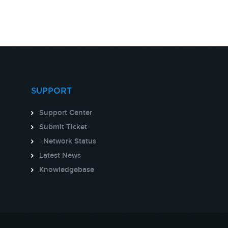
SUPPORT
Support Center
Submit Ticket
>
Network Status
Latest News
Knowledgebase