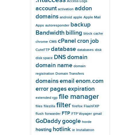
Access Logs
account
addon
activation
domains
android
apple
Apple Mail
backup
Apps
autoresponder
Bandwidth
billing
block
cache
cPanel
cron job
chrome
CMS
database
CuteFTP
databases
disk
DNS
domain
disk space
domain name
domain
registration
Domain Transfers
domains
email
enom.com
error pages
expiration
file manager
extended rgp
filter
files
filezilla
firefox
FlashFXP
FTP
flush
forwarder
FTP Voyager
gmail
GoDaddy
google
horde
hotlink
hosting
ie
Installatron