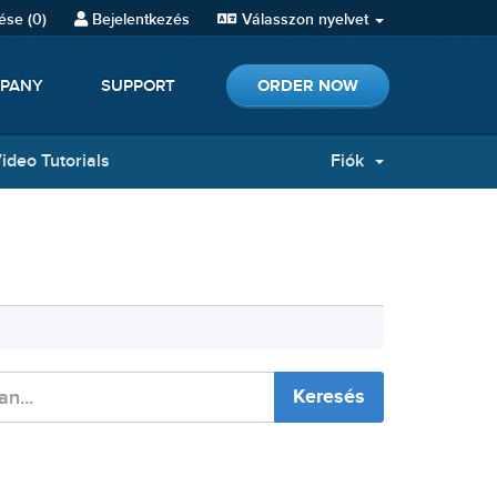
ése (
0
)
Bejelentkezés
Válasszon nyelvet
ORDER NOW
PANY
SUPPORT
ideo Tutorials
Fiók