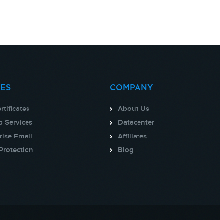
CES
COMPANY
rtificates
About Us
 Services
Datacenter
rise Email
Affiliates
Protection
Blog