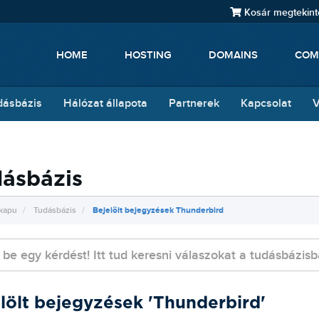
Kosár megtekint
HOME
HOSTING
DOMAINS
COM
dásbázis
Hálózat állapota
Partnerek
Kapcsolat
V
ásbázis
kapu
Tudásbázis
Bejelölt bejegyzések Thunderbird
lölt bejegyzések 'Thunderbird'