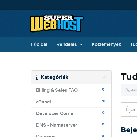
Főoldal
Rendelés
Közlemények
Tu
Tud
Kategóriák
6
Billing & Sales FAQ
Ügyfél
70
cPanel
0
Developer Corner
8
DNS - Nameserver
Beje
8
Domains