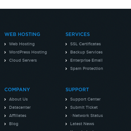
WEB HOSTING
SERVICES
Web Hosting
SSL Certificates
WordPress Hosting
Backup Services
Cloud Servers
Enterprise Email
Spam Protection
COMPANY
SUPPORT
About Us
Support Center
Datacenter
Submit Ticket
Affiliates
>
Network Status
Blog
Latest News