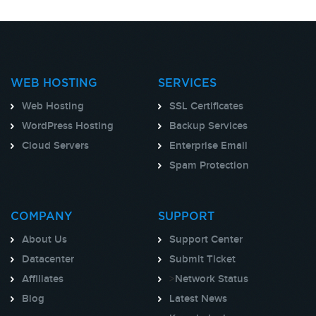
WEB HOSTING
SERVICES
Web Hosting
SSL Certificates
WordPress Hosting
Backup Services
Cloud Servers
Enterprise Email
Spam Protection
COMPANY
SUPPORT
About Us
Support Center
Datacenter
Submit Ticket
Affiliates
>
Network Status
Blog
Latest News