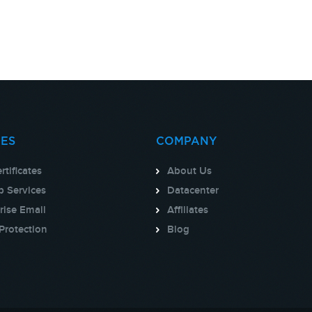
CES
COMPANY
rtificates
About Us
 Services
Datacenter
rise Email
Affiliates
Protection
Blog