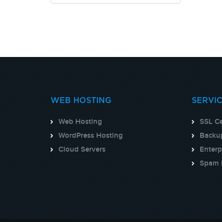
WEB HOSTING
SERVI
Web Hosting
SSL Ce
WordPress Hosting
Backup
Cloud Servers
Enterp
Spam 